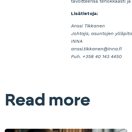
tavoitteensa tehokkaasti ja
Lisätietoja:
Anssi Tikkanen
Johtaja, asuntojen ylläpit
INNA
anssi.tikkanen@inna.fi
Puh. +358 40 143 4450
Read more