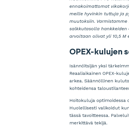
ennakoimattomat vikakorjau
meille hyvinkin tuttuja j
muutoksiin. Varmistamme 
salkkutasolla hankkeiden 
arvoltaan olivat yli 10,5 M
OPEX-kulujen s
Isännöitsijän yksi tärkeim
Reaaliaikainen OPEX-kuluje
arkea. Säännöllinen kuluto
kohteidensa taloustilantee
Hoitokuluja optimoidessa on
Huolellisesti valikoidut k
tässä tavoitteessa. Palvel
merkittävä tekijä.