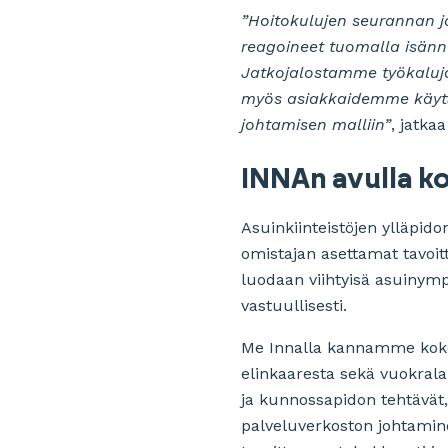
”Hoitokulujen seurannan j
reagoineet tuomalla isännö
Jatkojalostamme työkaluj
myös asiakkaidemme käytt
johtamisen malliin”
, jatka
INNAn avulla ko
Asuinkiinteistöjen ylläpid
omistajan asettamat tavoitt
luodaan viihtyisä asuinympä
vastuullisesti.
Me Innalla kannamme kokon
elinkaaresta sekä vuokrala
ja kunnossapidon tehtävät
palveluverkoston johtamin