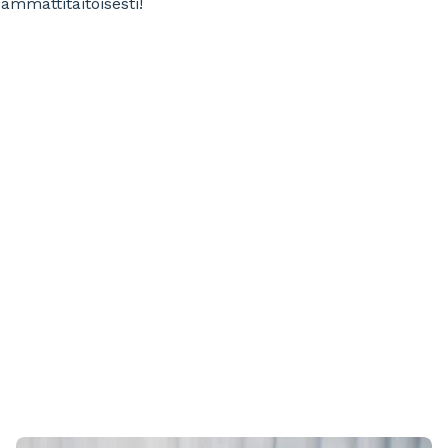
 ammattitaitoisesti!
o