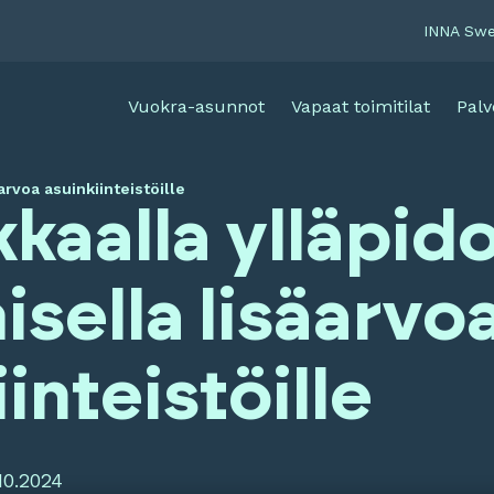
INNA Sw
Vuokra-asunnot
Vapaat toimitilat
Palv
rvoa asuinkiinteistöille
kaalla ylläpid
isella lisäarvo
inteistöille
10.2024