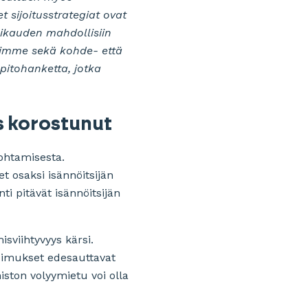
 sijoitusstrategiat ovat
likauden mahdollisiin
oimme sekä kohde- että
pitohanketta, jotka
s korostunut
johtamisesta.
t osaksi isännöitsijän
i pitävät isännöitsijän
sviihtyvyys kärsi.
opimukset edesauttavat
iston volyymietu voi olla