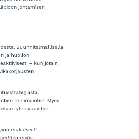
läpidon johtamisen
udesta. Suunnitelmallisella
on ja huollon
aktiivisesti – kun jotain
 vikakorjausten
itusstrategiasta.
intien minimointiin. Myös
itetaan ylimääräisten
gian mukaisesti.
isältäen myös