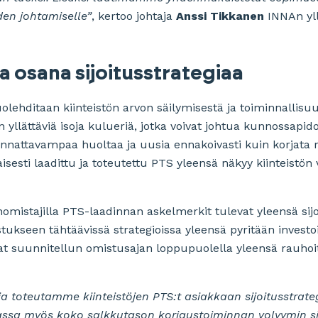
den johtamiselle”
, kertoo johtaja
Anssi Tikkanen
INNAn yl
 osana sijoitusstrategiaa
lehditaan kiinteistön arvon säilymisestä ja toiminnallisu
yllättäviä isoja kulueriä, jotka voivat johtua kunnossapid
nnattavampaa huoltaa ja uusia ennakoivasti kuin korjata re
sesti laadittu ja toteutettu PTS yleensä näkyy kiinteistön
omistajilla PTS-laadinnan askelmerkit tulevat yleensä sijo
kseen tähtäävissä strategioissa yleensä pyritään investo
ovat suunnitellun omistusajan loppupuolella yleensä rauho
 toteutamme kiinteistöjen PTS:t asiakkaan sijoitusstrate
sa myös koko salkkutason korjaustoiminnan volyymin s