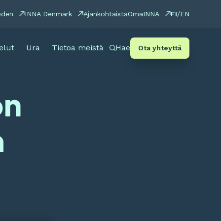
FI
eden
INNA Denmark
Ajankohtaista
OmaINNA
/
EN
elut
Ura
Tietoa meistä
Hae
Ota yhteyttä
on
a