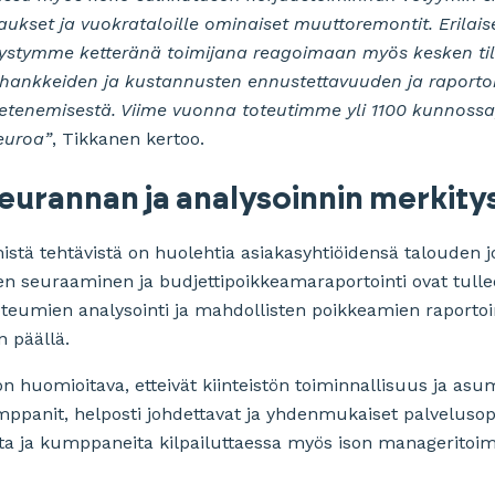
kset ja vuokrataloille ominaiset muuttoremontit. Erilaiset
a pystymme ketteränä toimijana reagoimaan myös kesken ti
hankkeiden ja kustannusten ennustettavuuden ja raport
etenemisestä. Viime vuonna toteutimme yli 1100 kunnossa
 euroa”
, Tikkanen kertoo.
eurannan ja analysoinnin merkity
mistä tehtävistä on huolehtia asiakasyhtiöidensä talouden 
n seuraaminen ja budjettipoikkeamaraportointi ovat tullee
teumien analysointi ja mahdollisten poikkeamien raportoint
n päällä.
 huomioitava, etteivät kiinteistön toiminnallisuus ja asumi
umppanit, helposti johdettavat ja yhdenmukaiset palvelus
uita ja kumppaneita kilpailuttaessa myös ison manageritoim