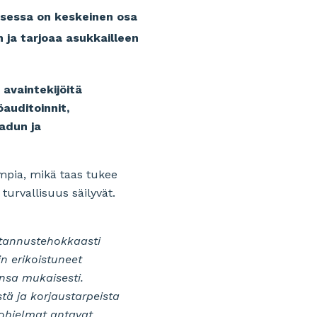
misessa on keskeinen osa
 ja tarjoaa asukkailleen
 avaintekijöitä
auditoinnit,
adun ja
ampia, mikä taas tukee
turvallisuus säilyvät.
stannustehokkaasti
in erikoistuneet
nsa mukaisesti.
stä ja korjaustarpeista
ohjelmat antavat