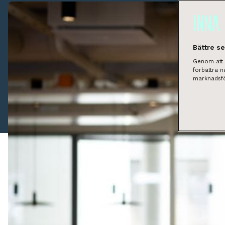
Bättre s
Genom att k
förbättra 
marknadsfö