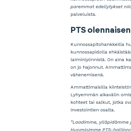
paremmat edellytykset nii
palveluista.
PTS olennaisena
Kunnossapitohankkeilla huo
kunnossapidolla ehkäistään 
laiminlyönnistä. On aina ka
on jo hajonnut. Ammattimai
vähenemisenä.
Ammattimaisilla kiinteistön
Lyhyemmän aikavälin omistu
kohteet tai salkut, jotka 
investointien osalta.
”Laadimme, ylläpidämme ja
Huomioimme PTS-hallinnas