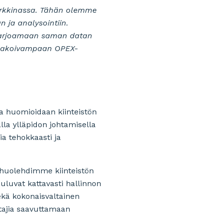
markkinassa. Tähän olemme
 ja analysointiin.
 tarjoamaan saman datan
nnakoivampaan OPEX-
sa huomioidaan kiinteistön
lla ylläpidon johtamisella
ia tehokkaasti ja
 huolehdimme kiinteistön
uluvat kattavasti hallinnon
ekä kokonaisvaltainen
tajia saavuttamaan