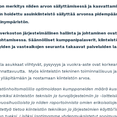
idon merkitys niiden arvon säilyttämisessä ja kasvatta
in hoidettu asuinkiinteistö säilyttää arvonsa pidempään
elinympäristön.
verkoston järjestelmällinen hallinta ja johtaminen ovat
htamisessa. Säännölliset kumppanipalaverit, kiinteistö
iden ja vasteaikojen seuranta takaavat palveluiden la
a asukkaat viihtyvät, pysyvyys ja vuokra-aste ovat korke
annattavuutta. Myös kiinteistön tekninen toiminnallisuus ja 
ylläpitämään ja nostamaan kiinteistön arvoa.
teistönhoitomallilla optimoidaan kumppaneiden määrä ku
iksi kiinteistön teknisiin ja turvajärjestelmiin ja -laitteisi
sihuolloista ja niiden raportoinnista omien erikoisaloje
tyä tietoa kiinteistön tekniikan ja järjestelmien käyttöi’i
un tueksi. Lisäksi laatimamme yhdenmukaistetut sopimus