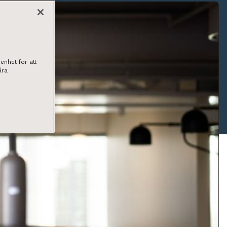
enhet för att
åra