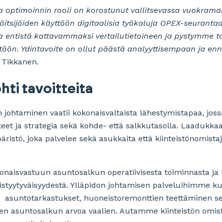
a optimoinnin rooli on korostunut vallitsevassa vuokra
itsijöiden käyttöön digitaalisia työkaluja OPEX-seurantaan
a entistä kattavammaksi vertailutietoineen ja pystymme
öön. Ydintavoite on ollut päästä analyyttisempaan ja e
a Tikkanen.
hti tavoitteita
on johtaminen vaatii kokonaisvaltaista lähestymistapaa, jos
eet ja strategia sekä kohde- että salkkutasolla. Laadukkaa
ristö, joka palvelee sekä asukkaita että kiinteistönomistaj
aisvastuun asuntosalkun operatiivisesta toiminnasta ja
istyytyväisyydestä. Ylläpidon johtamisen palveluihimme ku
, asuntotarkastukset, huoneistoremonttien teettäminen s
en asuntosalkun arvoa vaalien. Autamme kiinteistön omis