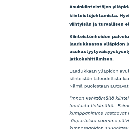
Asuinkiinteistöjen ylläp
kiinteistöjohtamista. Hyv
viihtyisän ja turvallisen 
Kiinteistönhoidon palvelu
laadukkaassa ylläpidon jo
asukastyytyväisyyskysely
jatkokehittämisen.
Laadukkaan ylläpidon avull
kiinteistön taloudellista k
Nämä puolestaan auttavat 
”Innan kehittämällä kiin
laadusta tinkimättä. Esimerk
kumppanimme vastaavat vuo
Raporteista saamme päivitet
kunnossapidon suunnittel