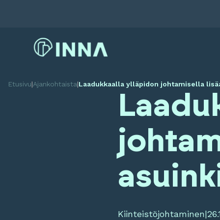
Etusivu
|
Ajankohtaista
|
Laadukkaalla ylläpidon johtamisella lisäa
Laaduk
johtam
asuinki
Kiinteistöjohtaminen
|
26.