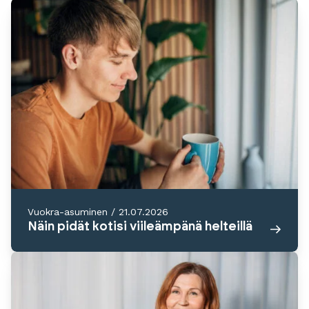
Vuokra-asuminen
/
21.07.2026
Näin pidät kotisi viileämpänä helteillä