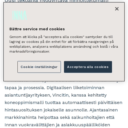
Uusi tekoälyä hyödyntävä hinnoittelumalli
laskee jokaiselle asunnolle markkinakohtaisen
hinnan joka yö. Ratkaisu tukee välittäjien ja
salkunhoitajien yhteistyötä tarjoamalla tarkat ja
Bättre service med cookies
ajantasaiset ehdotukset asuntojen
Genom att klicka på "acceptera alla cookies" samtycker du till
lagring av cookies på din enhet för att förbättra navigeringen på
vuokrahintoihin, mikä mahdollistaa nopeammat
webbplatsen, analysera webbplatsens användning och bistå i våra
reagoinnit markkinamuutoksiin. Työkalu
marknadsföringsinsatser.
lanseerataan joulukuussa 2025.
Cookie-inställningar
Acceptera alla cookies
INNA tuo markkinoille reaaliaikaisen
hinnoittelumallin, joka uudistaa vuokrien määrittelyn
tapaa ja prosessia. Digitaalisen liiketoiminnan
asiantuntijayrityksen, Vincitin, kanssa kehitetty
koneoppimismalli tuottaa automaattisesti päivittäisen
hintasuosituksen jokaiselle asunnolle. Ajantasainen
markkinahinta helpottaa sekä salkunhoitajien että
Innan vuokravälittäjien ja asiakkuuspäälliköiden