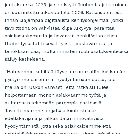
joulukuussa 2025, ja sen käyttöönoton laajentaminen
on suunniteltu alkuvuodelle 2026. Ratkaisu on osa
Innan laajempaa digitaalista kehitysohjelmaa, jonka
tavoitteena on vahvistaa kilpailukykyä, parantaa
asiakaskokemusta ja keventää henkilöstön arkea.
Uudet työkalut tekevät työstä joustavampaa ja
tehokkaampaa, mutta ihmisten rooli päätöksenteossa
säilyy keskeisenä.
“Halusimme kehittää täysin oman mallin, koska näin
pystymme paremmin hyödyntämään dataa, jota
meillä on. Uskon vahvasti, että ratkaisu tulee
helpottamaan monen asiakkaamme työtä ja
auttamaan tekemään parempia päätöksiä.
Tavoitteenamme on jatkaa kiinteistöalan
edelläkävijänä ja jatkaa datan innovatiivista
hyödyntämistä, jotta sekä asiakkaidemme että
työntekijöidemme aika vapautuu sinne, missä sitä