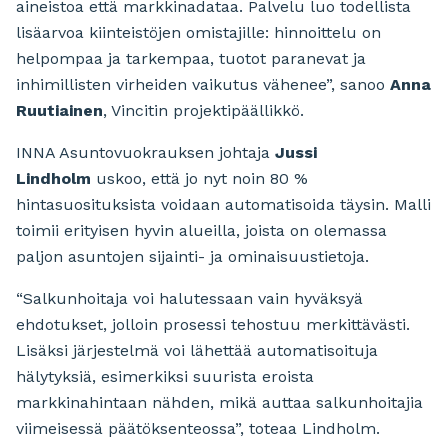
aineistoa että markkinadataa. Palvelu luo todellista
lisäarvoa kiinteistöjen omistajille: hinnoittelu on
helpompaa ja tarkempaa, tuotot paranevat ja
inhimillisten virheiden vaikutus vähenee”, sanoo
Anna
Ruutiainen
, Vincitin projektipäällikkö.
INNA Asuntovuokrauksen johtaja
Jussi
Lindholm
uskoo, että jo nyt noin 80 %
hintasuosituksista voidaan automatisoida täysin. Malli
toimii erityisen hyvin alueilla, joista on olemassa
paljon asuntojen sijainti- ja ominaisuustietoja.
“Salkunhoitaja voi halutessaan vain hyväksyä
ehdotukset, jolloin prosessi tehostuu merkittävästi.
Lisäksi järjestelmä voi lähettää automatisoituja
hälytyksiä, esimerkiksi suurista eroista
markkinahintaan nähden, mikä auttaa salkunhoitajia
viimeisessä päätöksenteossa”, toteaa Lindholm.