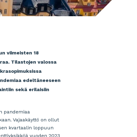
n viimeisten 18
raa. Tilastojen valossa
uokrasopimuksissa
pandemiaa edeltäneeseen
ntiin sekä erilaisiin
nen pandemiaa
an. Vajaakäyttö on ollut
isen kvartaalin loppuun
senttiyksikköä vuoden 2023