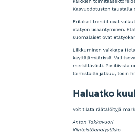
kaikkien toimitilasektorei
Kasvuodotusten taustalla 
Erilaiset trendit ovat vai
etätyön lisääntyminen. Etä
suomalaiset ovat etätyöka
Liikkuminen vaikkapa Hel
käyttäjämäärissä. Vallitse
merkittävästi. Positiivista
toimistoille jatkuu, tosin hi
Haluatko kuul
Voit tilata räätälöityjä ma
Anton Takkavuori
Kiinteistöanalyytikko