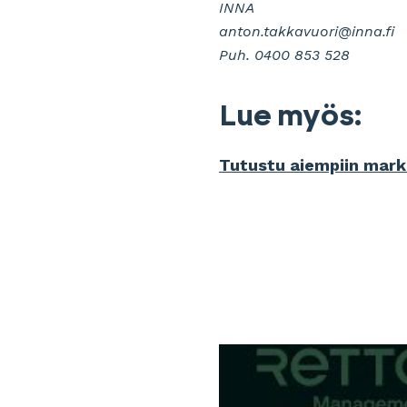
INNA
anton.takkavuori@inna.fi
Puh. 0400 853 528
Lue myös:
Tutustu aiempiin mark