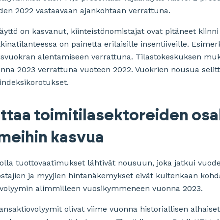
uoden 2022 vastaavaan ajankohtaan verrattuna.
ttö on kasvanut, kiinteistönomistajat ovat pitäneet kiinni
natilanteessa on painetta erilaisille insentiiveille. Esime
lisvuokran alentamiseen verrattuna. Tilastokeskuksen muk
onna 2023 verrattuna vuoteen 2022. Vuokrien nousua selitt
 indeksikorotukset.
taa toimitilasektoreiden osa
meihin kasvua
lla tuottovaatimukset lähtivät nousuun, joka jatkui vuod
tajien ja myyjien hintanäkemykset eivät kuitenkaan kohda
iovolyymin alimmilleen vuosikymmeneen vuonna 2023.
ransaktiovolyymit olivat viime vuonna historiallisen alhais