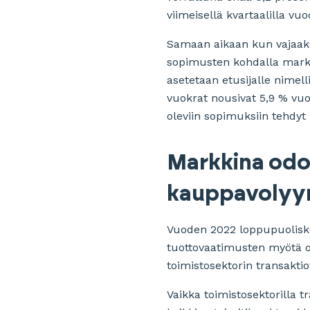
viimeisellä kvartaalilla v
Samaan aikaan kun vajaakäy
sopimusten kohdalla markki
asetetaan etusijalle nimel
vuokrat nousivat 5,9 % vu
oleviin sopimuksiin tehdyt
Markkina odot
kauppavolyy
Vuoden 2022 loppupuolisko
tuottovaatimusten myötä os
toimistosektorin transakt
Vaikka toimistosektorilla t