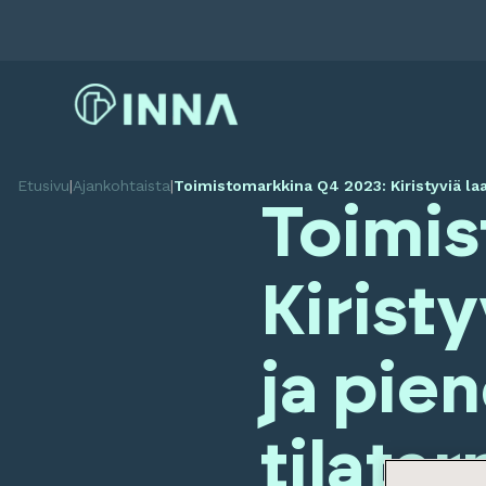
Etusivu
|
Ajankohtaista
|
Toimistomarkkina Q4 2023: Kiristyviä laa
Toimis
Kirist
ja pie
tilata