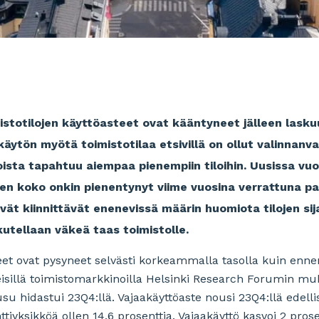
totilojen käyttöasteet ovat kääntyneet jälleen laskuu
ytön myötä toimistotilaa etsivillä on ollut valinnanva
oista tapahtuu aiempaa pienempiin tiloihin. Uusissa v
nen koko onkin pienentynyt viime vuosina verrattuna 
vät kiinnittävät enenevissä määrin huomiota tilojen sijai
ukutellaan väkeä taas toimistolle.
teet ovat pysyneet selvästi korkeammalla tasolla kuin en
illä toimistomarkkinoilla Helsinki Research Forumin muka
u hidastui 23Q4:llä. Vajaakäyttöaste nousi 23Q4:llä edell
tiyksikköä ollen 14,6 prosenttia. Vajaakäyttö kasvoi 2 pro