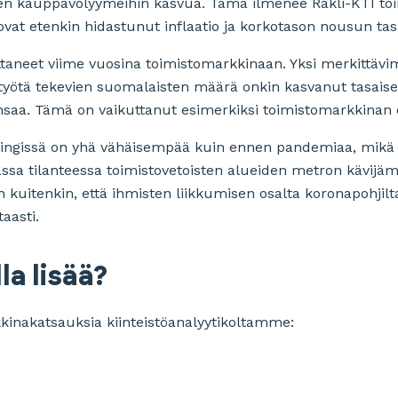
den kauppavolyymeihin kasvua. Tämä ilmenee Rakli-KTI toi
ovat etenkin hidastunut inflaatio ja korkotason nousun t
kuttaneet viime vuosina toimistomarkkinaan. Yksi merkittävi
työtä tekevien suomalaisten määrä onkin kasvanut tasaise
nsaa. Tämä on vaikuttanut esimerkiksi toimistomarkkinan
singissä on yhä vähäisempää kuin ennen pandemiaa, mikä
vassa tilanteessa toimistovetoisten alueiden metron kävijä
 on kuitenkin, että ihmisten liikkumisen osalta koronapohji
taasti.
la lisää?
rkkinakatsauksia kiinteistöanalyytikoltamme: