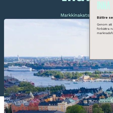
Markkinakatsaukset
|
26.
Bättre s
Genom att k
förbättra 
marknadsfö