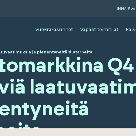
INNA Sw
Vuokra-asunnot
Vapaat toimitilat
Palv
tuvaatimuksia ja pienentyneitä tilatarpeita
tomarkkina Q4
yviä laatuvaati
nentyneitä
rpeita