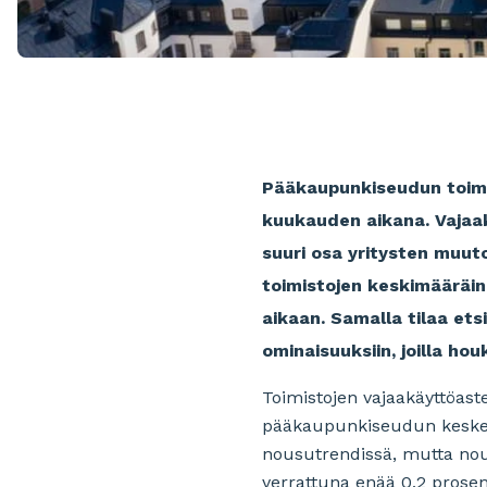
Pääkaupunkiseudun toimis
kuukauden aikana. Vajaakä
suuri osa yritysten muut
toimistojen keskimääräi
aikaan. Samalla tilaa etsi
ominaisuuksiin, joilla ho
Toimistojen vajaakäyttöas
pääkaupunkiseudun keskeis
nousutrendissä, mutta nous
verrattuna enää 0,2 prosent