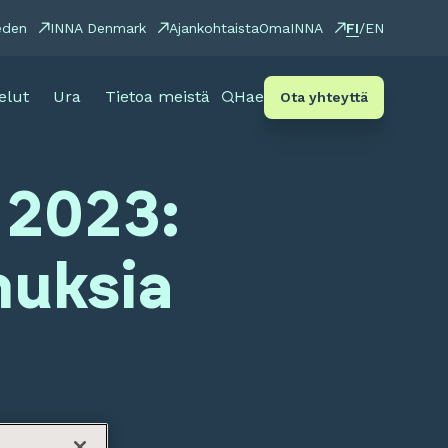
FI
eden
INNA Denmark
Ajankohtaista
OmaINNA
/
EN
elut
Ura
Tietoa meistä
Hae
Ota yhteyttä
 2023:
muksia