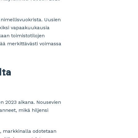
 nimellisvuokrista. Uusien
rkiksi vapaakuukausia
aan toimistotilojen
ää merkittävästi voimassa
lta
en 2023 aikana. Nousevien
nneet, mikä hiljensi
et, markkinalla odotetaan