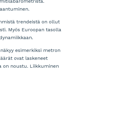
mitilabarometrista.
asaantuminen.
mmistä trendeistä on ollut
sti. Myös Euroopan tasolla
 dynamiikkaan.
 näkyy esimerkiksi metron
määrät ovat laskeneet
lta on noustu. Liikkuminen