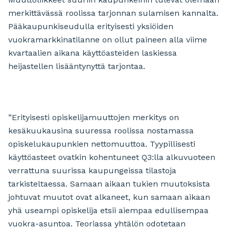
merkittävässä roolissa tarjonnan sulamisen kannalta.
Pääkaupunkiseudulla erityisesti yksiöiden
vuokramarkkinatilanne on ollut paineen alla viime
kvartaalien aikana käyttöasteiden laskiessa
heijastellen lisääntynyttä tarjontaa.
”Erityisesti opiskelijamuuttojen merkitys on
kesäkuukausina suuressa roolissa nostamassa
opiskelukaupunkien nettomuuttoa. Tyypillisesti
käyttöasteet ovatkin kohentuneet Q3:lla alkuvuoteen
verrattuna suurissa kaupungeissa tilastoja
tarkisteltaessa. Samaan aikaan tukien muutoksista
johtuvat muutot ovat alkaneet, kun samaan aikaan
yhä useampi opiskelija etsii aiempaa edullisempaa
vuokra-asuntoa. Teoriassa yhtälön odotetaan