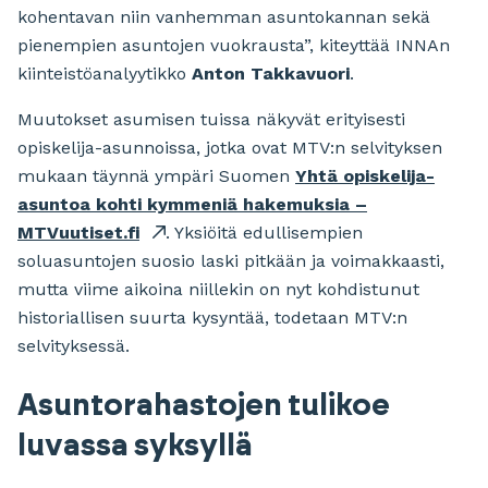
kohentavan niin vanhemman asuntokannan sekä
pienempien asuntojen vuokrausta”, kiteyttää INNAn
kiinteistöanalyytikko
Anton
Takkavuori
.
Muutokset asumisen tuissa näkyvät erityisesti
opiskelija-asunnoissa, jotka ovat MTV:n selvityksen
mukaan täynnä ympäri Suomen
Yhtä opiskelija-
asuntoa kohti kymmeniä hakemuksia –
MTVuutiset.fi
. Yksiöitä edullisempien
soluasuntojen suosio laski pitkään ja voimakkaasti,
mutta viime aikoina niillekin on nyt kohdistunut
historiallisen suurta kysyntää, todetaan MTV:n
selvityksessä.
Asuntorahastojen tulikoe
luvassa syksyllä