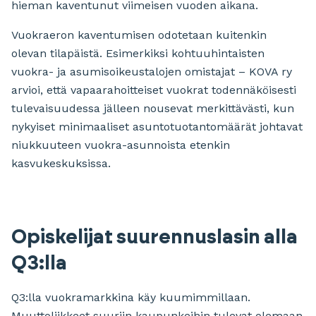
hieman kaventunut viimeisen vuoden aikana.
Vuokraeron kaventumisen odotetaan kuitenkin
olevan tilapäistä. Esimerkiksi kohtuuhintaisten
vuokra- ja asumisoikeustalojen omistajat – KOVA ry
arvioi, että vapaarahoitteiset vuokrat todennäköisesti
tulevaisuudessa jälleen nousevat merkittävästi, kun
nykyiset minimaaliset asuntotuotantomäärät johtavat
niukkuuteen vuokra-asunnoista etenkin
kasvukeskuksissa.
Opiskelijat suurennuslasin alla
Q3:lla
Q3:lla vuokramarkkina käy kuumimmillaan.
Muuttoliikkeet suuriin kaupunkeihin tulevat olemaan