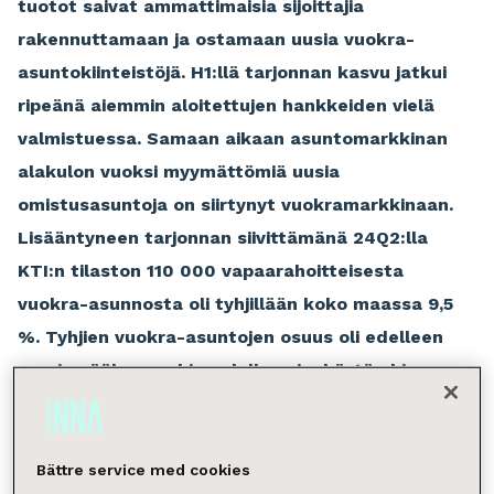
tuotot saivat ammattimaisia sijoittajia
rakennuttamaan ja ostamaan uusia vuokra-
asuntokiinteistöjä. H1:llä tarjonnan kasvu jatkui
ripeänä aiemmin aloitettujen hankkeiden vielä
valmistuessa. Samaan aikaan asuntomarkkinan
alakulon vuoksi myymättömiä uusia
omistusasuntoja on siirtynyt vuokramarkkinaan.
Lisääntyneen tarjonnan siivittämänä 24Q2:lla
KTI:n tilaston 110 000 vapaarahoitteisesta
vuokra-asunnosta oli tyhjillään koko maassa 9,5
%. Tyhjien vuokra-asuntojen osuus oli edelleen
suurin pääkaupunkiseudulla vajaakäytön hieman
kasvettua 10,4 %:iin Q2:lla.
Kiinteistösijoitusmarkkinat ovat läpikäyneet viime
Bättre service med cookies
vuosina huomattavia muutoksia. Suomen Pankin