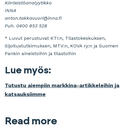
Kiinteistöanalyytikko
INNA
anton.takkavuori@inna.fi
Puh. 0400 853 528
* Luvut perustuvat KTI:n, Tilastokeskuksen,
Sijoitustutkimuksen, MTV:n, KOVA ry:n ja Suomen
Pankin aineistoihin ja tilastoihin
Lue myös:
Tutustu aiempiin markkina-artikkeleihin ja
katsauksiimme
Read more