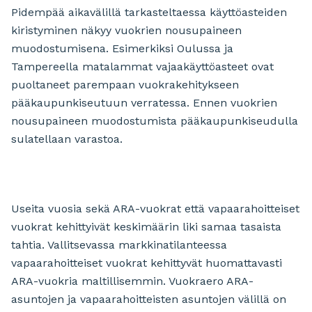
Pidempää aikavälillä tarkasteltaessa käyttöasteiden
kiristyminen näkyy vuokrien nousupaineen
muodostumisena. Esimerkiksi Oulussa ja
Tampereella matalammat vajaakäyttöasteet ovat
puoltaneet parempaan vuokrakehitykseen
pääkaupunkiseutuun verratessa. Ennen vuokrien
nousupaineen muodostumista pääkaupunkiseudulla
sulatellaan varastoa.
Useita vuosia sekä ARA-vuokrat että vapaarahoitteiset
vuokrat kehittyivät keskimäärin liki samaa tasaista
tahtia. Vallitsevassa markkinatilanteessa
vapaarahoitteiset vuokrat kehittyvät huomattavasti
ARA-vuokria maltillisemmin. Vuokraero ARA-
asuntojen ja vapaarahoitteisten asuntojen välillä on