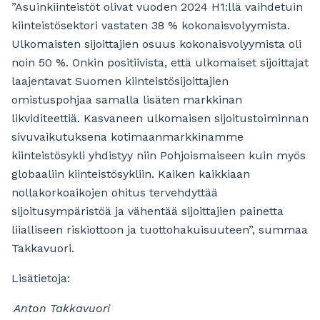
”Asuinkiinteistöt olivat vuoden 2024 H1:llä vaihdetuin
kiinteistösektori vastaten 38 % kokonaisvolyymista.
Ulkomaisten sijoittajien osuus kokonaisvolyymista oli
noin 50 %. Onkin positiivista, että ulkomaiset sijoittajat
laajentavat Suomen kiinteistösijoittajien
omistuspohjaa samalla lisäten markkinan
likviditeettiä. Kasvaneen ulkomaisen sijoitustoiminnan
sivuvaikutuksena kotimaanmarkkinamme
kiinteistösykli yhdistyy niin Pohjoismaiseen kuin myös
globaaliin kiinteistösykliin. Kaiken kaikkiaan
nollakorkoaikojen ohitus tervehdyttää
sijoitusympäristöä ja vähentää sijoittajien painetta
liialliseen riskiottoon ja tuottohakuisuuteen”, summaa
Takkavuori.
Lisätietoja:
Anton Takkavuori