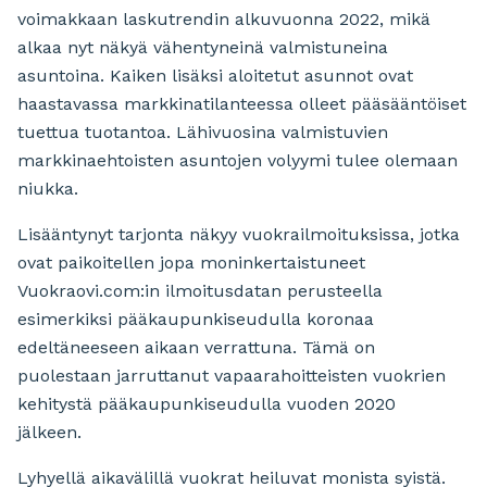
voimakkaan laskutrendin alkuvuonna 2022, mikä
alkaa nyt näkyä vähentyneinä valmistuneina
asuntoina. Kaiken lisäksi aloitetut asunnot ovat
haastavassa markkinatilanteessa olleet pääsääntöiset
tuettua tuotantoa. Lähivuosina valmistuvien
markkinaehtoisten asuntojen volyymi tulee olemaan
niukka.
Lisääntynyt tarjonta näkyy vuokrailmoituksissa, jotka
ovat paikoitellen jopa moninkertaistuneet
Vuokraovi.com:in ilmoitusdatan perusteella
esimerkiksi pääkaupunkiseudulla koronaa
edeltäneeseen aikaan verrattuna. Tämä on
puolestaan jarruttanut vapaarahoitteisten vuokrien
kehitystä pääkaupunkiseudulla vuoden 2020
jälkeen.
Lyhyellä aikavälillä vuokrat heiluvat monista syistä.