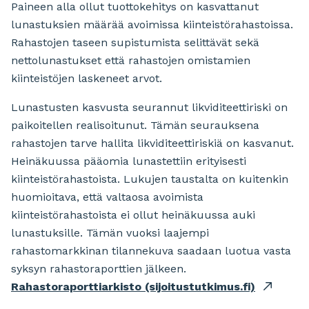
Paineen alla ollut tuottokehitys on kasvattanut
lunastuksien määrää avoimissa kiinteistörahastoissa.
Rahastojen taseen supistumista selittävät sekä
nettolunastukset että rahastojen omistamien
kiinteistöjen laskeneet arvot.
Lunastusten kasvusta seurannut likviditeettiriski on
paikoitellen realisoitunut. Tämän seurauksena
rahastojen tarve hallita likviditeettiriskiä on kasvanut.
Heinäkuussa pääomia lunastettiin erityisesti
kiinteistörahastoista. Lukujen taustalta on kuitenkin
huomioitava, että valtaosa avoimista
kiinteistörahastoista ei ollut heinäkuussa auki
lunastuksille. Tämän vuoksi laajempi
rahastomarkkinan tilannekuva saadaan luotua vasta
syksyn rahastoraporttien jälkeen.
Rahastoraporttiarkisto (sijoitustutkimus.fi)