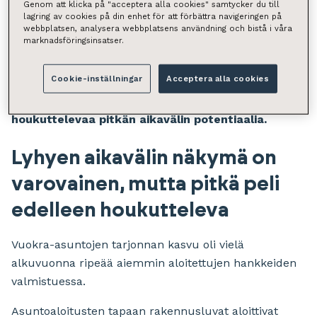
Genom att klicka på "acceptera alla cookies" samtycker du till
mukaan toimintaympäristön ennakoitu kehitys
lagring av cookies på din enhet för att förbättra navigeringen på
tukee kuitenkin kiinteistösijoittamisen ja
webbplatsen, analysera webbplatsens användning och bistå i våra
marknadsföringsinsatser.
markkinan kasvua vähitellen. Reilusta tarjonnasta
huolimatta vuokra-asuntojen tarjonnan kasvun
Cookie-inställningar
Acceptera alla cookies
hidastuminen yhdessä voimakkaan
kaupungistumisen jatkumisen kanssa luovat yhä
houkuttelevaa pitkän aikavälin potentiaalia.
Lyhyen aikavälin näkymä on
varovainen, mutta pitkä peli
edelleen houkutteleva
Vuokra-asuntojen tarjonnan kasvu oli vielä
alkuvuonna ripeää aiemmin aloitettujen hankkeiden
valmistuessa.
Asuntoaloitusten tapaan rakennusluvat aloittivat