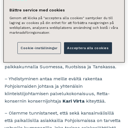
Retta-konserni kuuluu johtaviin kiinteistöjohtamisen
Bättre service med cookies
palveluyrityksiin Suomessa ja Ruotsissa. Cobblestone
Genom att klicka på "acceptera alla cookies" samtycker du till
Property Management on vahva kiinteistöjohtamisen
lagring av cookies på din enhet för att förbättra navigeringen på
webbplatsen, analysera webbplatsens användning och bistå i våra
palveluiden tarjoaja Tanskassa. Molemmat yritykset
marknadsföringsinsatser.
palvelevat institutionaalisia ja yksityisiä
kiinteistösijoittajia. Niiden yhteenlaskettu liikevaihto
Cookie-inställningar
Acceptera alla cookies
on noin 77 miljoonaa euroa. Yritysten palveluksessa
on runsaat 800 kiinteistöjohtamisen ammattilaista 19
paikkakunnalla Suomessa, Ruotsissa ja Tanskassa.
– Yhdistyminen antaa meille eväitä rakentaa
Pohjoismaiden johtava ja yhtenäisin
kiinteistöjohtamisen palvelukokonaisuus, Retta-
konsernin konsernijohtaja
Kari Virta
kiteyttää.
– Olemme tunnistaneet, että sekä kansainvälisillä
että paikallisilla asiakkailla Pohjoismaissa on tarvetta
vahvalle kumppanille, joka tarjoaa asiakaslähtöistä,