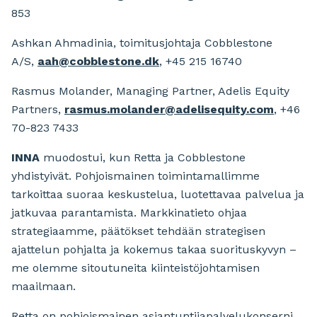
853
Ashkan Ahmadinia, toimitusjohtaja Cobblestone
A/S,
aah@cobblestone.dk
, +45 215 16740
Rasmus Molander, Managing Partner, Adelis Equity
Partners,
rasmus.molander@adelisequity.com
, +46
70-823 7433
INNA
muodostui, kun Retta ja Cobblestone
yhdistyivät. Pohjoismainen toimintamallimme
tarkoittaa suoraa keskustelua, luotettavaa palvelua ja
jatkuvaa parantamista. Markkinatieto ohjaa
strategiaamme, päätökset tehdään strategisen
ajattelun pohjalta ja kokemus takaa suorituskyvyn –
me olemme sitoutuneita kiinteistöjohtamisen
maailmaan.
Retta on pohjoismainen asiantuntijapalvelukonserni,