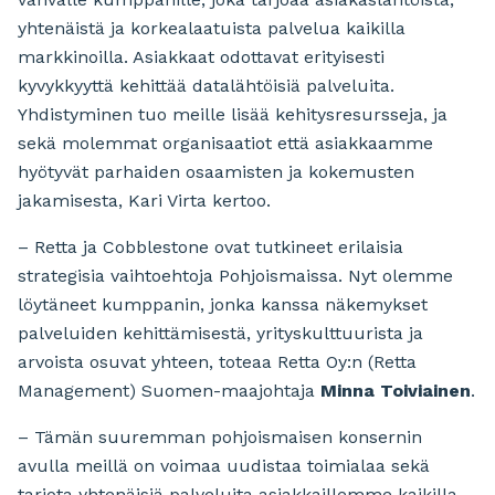
yhtenäistä ja korkealaatuista palvelua kaikilla
markkinoilla. Asiakkaat odottavat erityisesti
kyvykkyyttä kehittää datalähtöisiä palveluita.
Yhdistyminen tuo meille lisää kehitysresursseja, ja
sekä molemmat organisaatiot että asiakkaamme
hyötyvät parhaiden osaamisten ja kokemusten
jakamisesta, Kari Virta kertoo.
– Retta ja Cobblestone ovat tutkineet erilaisia
strategisia vaihtoehtoja Pohjoismaissa. Nyt olemme
löytäneet kumppanin, jonka kanssa näkemykset
palveluiden kehittämisestä, yrityskulttuurista ja
arvoista osuvat yhteen, toteaa Retta Oy:n (Retta
Management) Suomen-maajohtaja
Minna Toiviainen
.
– Tämän suuremman pohjoismaisen konsernin
avulla meillä on voimaa uudistaa toimialaa sekä
tarjota yhtenäisiä palveluita asiakkaillemme kaikilla