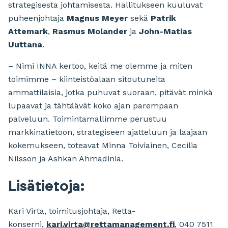
strategisesta johtamisesta. Hallitukseen kuuluvat
puheenjohtaja
Magnus Meyer
sekä
Patrik
Attemark
,
Rasmus Molander
ja
John-Matias
Uuttana
.
– Nimi INNA kertoo, keitä me olemme ja miten
toimimme – kiinteistöalaan sitoutuneita
ammattilaisia, jotka puhuvat suoraan, pitävät minkä
lupaavat ja tähtäävät koko ajan parempaan
palveluun. Toimintamallimme perustuu
markkinatietoon, strategiseen ajatteluun ja laajaan
kokemukseen, toteavat Minna Toiviainen, Cecilia
Nilsson ja Ashkan Ahmadinia.
Lisätietoja:
Kari Virta, toimitusjohtaja, Retta-
konserni,
kari.virta@rettamanagement.fi
, 040 7511