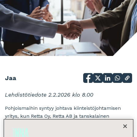
Jaa
Lehdistötiedote 2.2.2026 klo 8.00
Pohjoismaihin syntyy johtava kiinteistöjohtamisen
yritys, kun Retta Oy, Retta AB ja tanskalainen
Cobblestone yhdistyvät. Uuden konsernin nimeksi
tulee INNA.