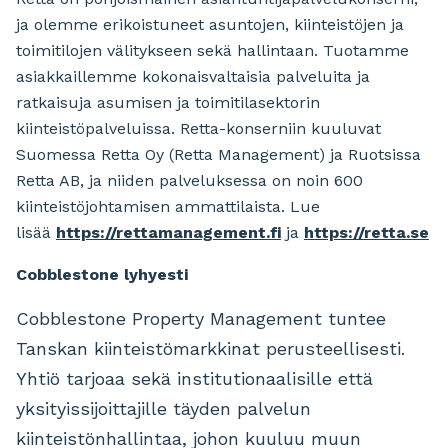
ja olemme erikoistuneet asuntojen, kiinteistöjen ja
toimitilojen välitykseen sekä hallintaan. Tuotamme
asiakkaillemme kokonaisvaltaisia palveluita ja
ratkaisuja asumisen ja toimitilasektorin
kiinteistöpalveluissa. Retta-konserniin kuuluvat
Suomessa Retta Oy (Retta Management) ja Ruotsissa
Retta AB, ja niiden palveluksessa on noin 600
kiinteistöjohtamisen ammattilaista. Lue
lisää
https://rettamanagement.fi
ja
https://retta.se
Cobblestone lyhyesti
Cobblestone Property Management tuntee
Tanskan kiinteistömarkkinat perusteellisesti.
Yhtiö tarjoaa sekä institutionaalisille että
yksityissijoittajille täyden palvelun
kiinteistönhallintaa, johon kuuluu muun