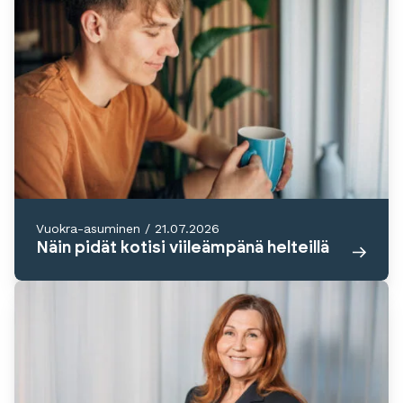
Vuokra-asuminen
/
21.07.2026
Näin pidät kotisi viileämpänä helteillä