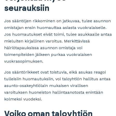
seurauksiin
Jos sääntöjen rikkominen on jatkuvaa, tulee asunnon
omistajan ensin huomauttaa asiasta vuokralaiselle.
Jos huomautukset eivät toimi, tulee asukkaalle antaa
mieluiten kirjallinen varoitus. Merkittävissä
häiriötapauksissa asunnon omistaja voi
toimenpiteiden jälkeen purkaa vuokralaisen
vuokrasopimuksen.
Jos sääntörikkeet ovat toistuvia, eikä asukas reagoi
tulleisiin huomautuksiin, voi taloyhtiön hallitus antaa
asunto-osakeyhtiölain mukaisen virallisen
varoituksen huoneiston hallintaanotosta enintään
kolmeksi vuodeksi.
Voiko oman taloyhtiön