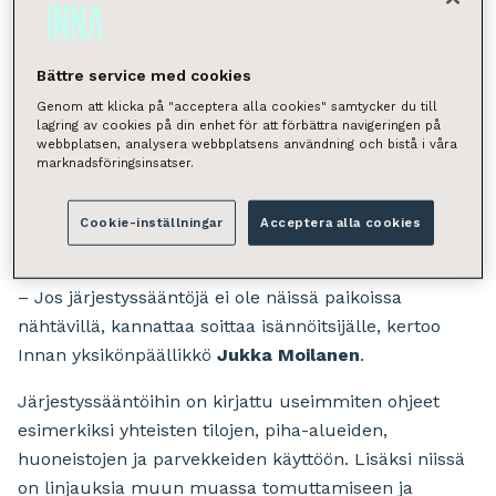
turvallisuuden ja naapurisovun varmistamiseksi.
Niihin on hyvä tutustua huolellisesti, jotta
Bättre service med cookies
vältytään väärinymmärryksiltä asukkaiden
Genom att klicka på "acceptera alla cookies" samtycker du till
kesken.
lagring av cookies på din enhet för att förbättra navigeringen på
webbplatsen, analysera webbplatsens användning och bistå i våra
Järjestyssäännöt löytyvät useimmiten taloyhtiön
marknadsföringsinsatser.
ilmoitustaululta. Isommilla vuokrayhtiöillä
järjestyssäännöt voivat olla näytillä myös
Cookie-inställningar
Acceptera alla cookies
taloyhtiökohtaisilla verkkosivuilla.
– Jos järjestyssääntöjä ei ole näissä paikoissa
nähtävillä, kannattaa soittaa isännöitsijälle, kertoo
Innan yksikönpäällikkö
Jukka Moilanen
.
Järjestyssääntöihin on kirjattu useimmiten ohjeet
esimerkiksi yhteisten tilojen, piha-alueiden,
huoneistojen ja parvekkeiden käyttöön. Lisäksi niissä
on linjauksia muun muassa tomuttamiseen ja