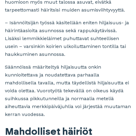
huomioon myös muut talossa asuvat, eivätkä
tarpeettomasti häiritsisi muiden asumisviihtyvyyttä.
– Isännöitsijän työssä käsitellään eniten hiljaisuus- ja
häirintäasioita asunnossa sekä rappukäytävissä.
Lisäksi lemmikkieläimet puhuttavat suhteellisen
usein – varsinkin koirien ulkoiluttaminen tontilla tai
haukkuminen asunnossa.
Säännöissä määriteltyä hiljaisuutta onkin
kunnioitettava ja noudatettava parhaalla
mahdollisella tavalla, mutta täydellistä hiljaisuutta ei
voida olettaa. Vuorotyötä tekevällä on oikeus käydä
suihkussa pikkutunneilla ja normaalia meteliä
aiheuttavia merkkipäiväjuhlia voi järjestää muutaman
kerran vuodessa.
Mahdolliset häiriöt