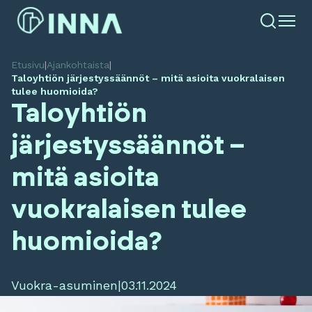
Etusivu
|
Ajankohtaista
|
Taloyhtiön järjestyssäännöt – mitä asioita vuokralaisen
tulee huomioida?
Taloyhtiön
järjestyssäännöt –
mitä asioita
vuokralaisen tulee
huomioida?
Vuokra-asuminen
|
03.11.2024