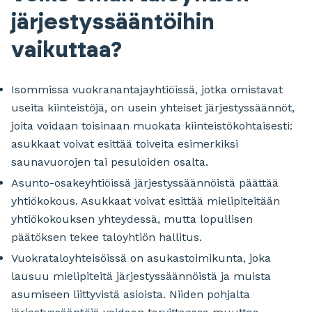
järjestyssääntöihin
vaikuttaa?
Isommissa vuokranantajayhtiöissä, jotka omistavat
useita kiinteistöjä, on usein yhteiset järjestyssäännöt,
joita voidaan toisinaan muokata kiinteistökohtaisesti:
asukkaat voivat esittää toiveita esimerkiksi
saunavuorojen tai pesuloiden osalta.
Asunto-osakeyhtiöissä järjestyssäännöistä päättää
yhtiökokous. Asukkaat voivat esittää mielipiteitään
yhtiökokouksen yhteydessä, mutta lopullisen
päätöksen tekee taloyhtiön hallitus.
Vuokrataloyhteisöissä on asukastoimikunta, joka
lausuu mielipiteitä järjestyssäännöistä ja muista
asumiseen liittyvistä asioista. Niiden pohjalta