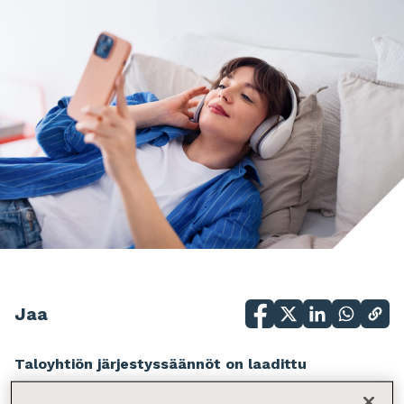
Jaa
Taloyhtiön järjestyssäännöt on laadittu
asukkaiden asumisviihtyvyyden, kotirauhan,