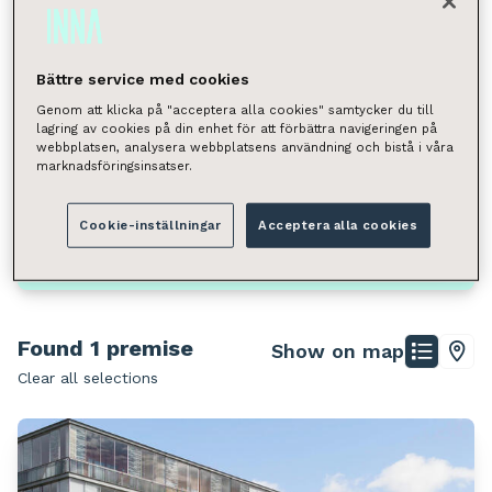
Select
Square meter
Bättre service med cookies
Select
Genom att klicka på "acceptera alla cookies" samtycker du till
lagring av cookies på din enhet för att förbättra navigeringen på
You can search by municipality, neighborhood, street
webbplatsen, analysera webbplatsens användning och bistå i våra
address, or postal code.
marknadsföringsinsatser.
Jyväskylä, Keskusta
Cookie-inställningar
Acceptera alla cookies
Search
Found 1 premise
Show on map
Clear all selections