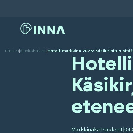
Etusivu
|
Ajankohtaista
|
Hotellimarkkina 2026: Käsikirjoitus pitää
Hotell
Käsikir
etene
Markkinakatsaukset
|
04.