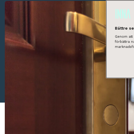
Bättre s
Genom att k
förbättra 
marknadsfö