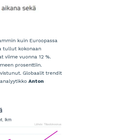
eammin kuin Euroopassa
a tullut kokonaan
at viime vuonna 12 %.
lmeen prosenttiin.
istunut. Globaalit trendit
öanalyytikko
Anton