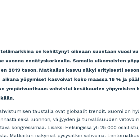
tellimarkkina on kehittynyt oikeaan suuntaan vuosi v
me vuonna ennätyskorkealla. Samalla ulkomaisten yöpy
n 2019 tason. Matkailun kasvu näkyi erityisesti seson
n aikana yöpymiset kasvoivat koko maassa 16 % ja pää
un ympärivuotisuus vahvistui kesäkauden yöpymisten 
tkään.
vistumisen taustalla ovat globaalit trendit. Suomi on hyöty
onnasta sekä luonnon, väljyyden ja turvallisuuden vetovoi
tava kongressimaa. Lisäksi Helsingissä yli 25 000 osallis
sta. Matkailun näkymät pysyvätkin vahvoina. Lentomatku