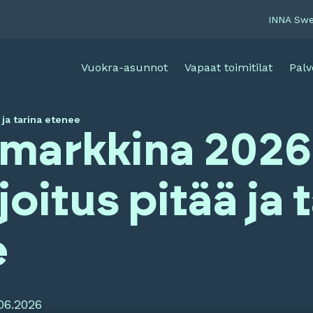
INNA Sw
Vuokra-asunnot
Vapaat toimitilat
Palv
 ja tarina etenee
imarkkina 2026
joitus pitää ja 
e
06.2026