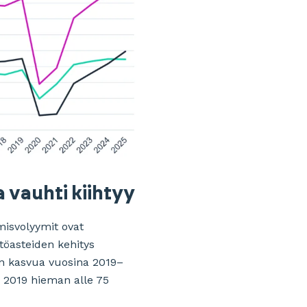
 vauhti kiihtyy
misvolyymit ovat
öasteiden kehitys
an kasvua vuosina 2019–
 2019 hieman alle 75