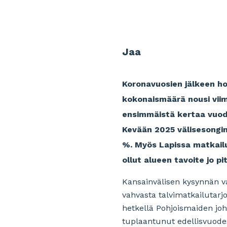
Jaa
Koronavuosien jälkeen ho
kokonaismäärä nousi vii
ensimmäistä kertaa vuode
Kevään 2025 välisesongi
%. Myös Lapissa matkail
ollut alueen tavoite jo pi
Kansainvälisen kysynnän vah
vahvasta talvimatkailutarj
hetkellä Pohjoismaiden joh
tuplaantunut edellisvuode