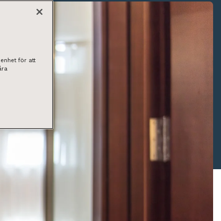
enhet för att
åra