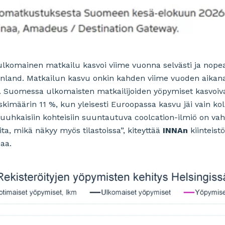
komainen matkailu kasvoi viime vuonna selvästi ja nop
Finland. Matkailun kasvu onkin kahden viime vuoden aikan
a. Suomessa ulkomaisten matkailijoiden yöpymiset kasvoiv
skimäärin 11 %, kun yleisesti Euroopassa kasvu jäi vain ko
uhkaisiin kohteisiin suuntautuva coolcation-ilmiö on vahv
ita, mikä näkyy myös tilastoissa”, kiteyttää
INNAn
kiinteist
aa.