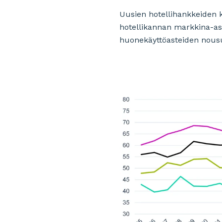
Uusien hotellihankkeiden 
hotellikannan markkina-a
huonekäyttöasteiden nousu