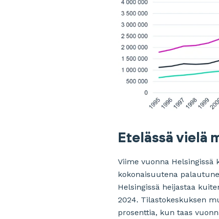
Etelässä vielä 
Viime vuonna Helsingissä k
kokonaisuutena palautune
Helsingissä heijastaa kuit
2024. Tilastokeskuksen mu
prosenttia, kun taas vuonna