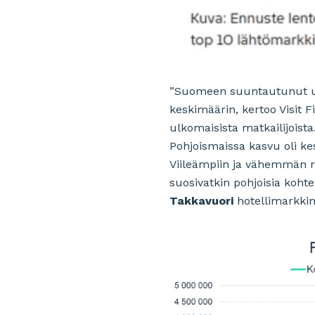
”Suomeen suuntautunut ul
keskimäärin, kertoo Visit 
ulkomaisista matkailijoist
Pohjoismaissa kasvu oli ke
Viileämpiin ja vähemmän ru
suosivatkin pohjoisia kohte
Takkavuori
hotellimarkkin