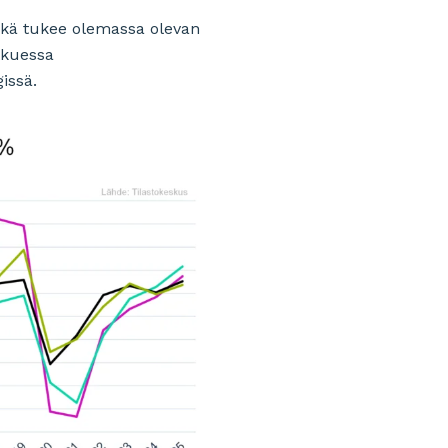
mikä tukee olemassa olevan
tkuessa
issä.