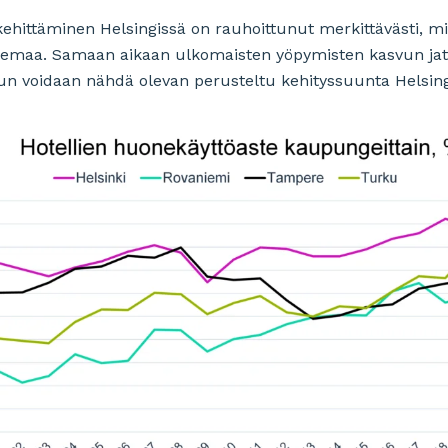
kehittäminen Helsingissä on rauhoittunut merkittävästi, 
semaa. Samaan aikaan ulkomaisten yöpymisten kasvun ja
n voidaan nähdä olevan perusteltu kehityssuunta Helsing