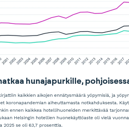
matkaa hunajapurkille, pohjoisessa
irjattiin kaikkien aikojen ennätysmäärä yöpymisiä, ja yöpy
et koronapandemian aiheuttamasta notkahduksesta. Käytt
enkin ennen kaikkea hotellihuoneiden merkittävää tarjonn
kaan Helsingin hotellien huonekäyttöaste oli vielä vuonna
 2025 se oli 63,7 prosenttia.