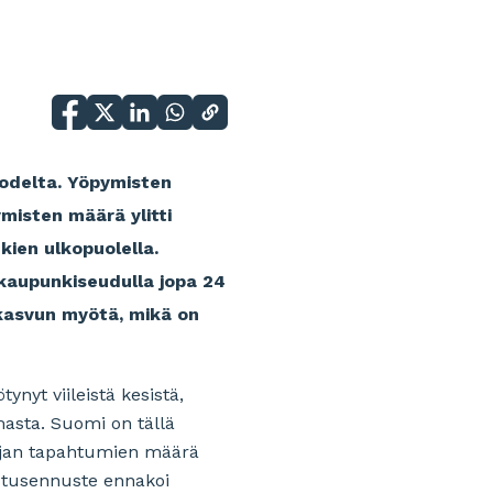
uodelta. Yöpymisten
misten määrä ylitti
kien ulkopuolella.
kaupunkiseudulla jopa 24
kasvun myötä, mikä on
nyt viileistä kesistä,
masta. Suomi on tällä
tujan tapahtumien määrä
stusennuste ennakoi