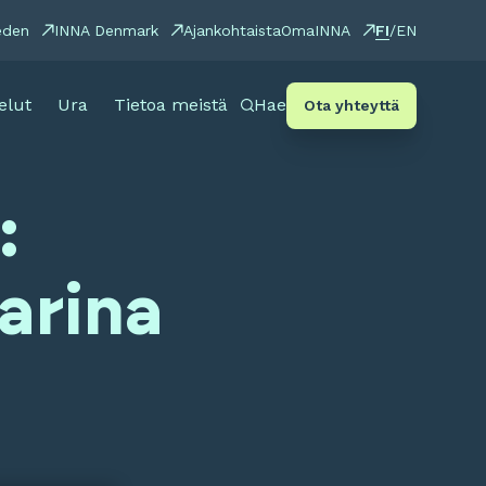
FI
eden
INNA Denmark
Ajankohtaista
OmaINNA
/
EN
elut
Ura
Tietoa meistä
Hae
Ota yhteyttä
:
tarina