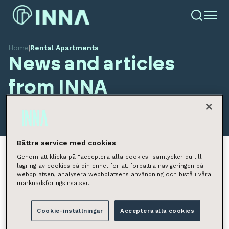
Home
|
Rental Apartments
News and articles
from INNA
Bättre service med cookies
Genom att klicka på "acceptera alla cookies" samtycker du till
lagring av cookies på din enhet för att förbättra navigeringen på
webbplatsen, analysera webbplatsens användning och bistå i våra
All news
Market Reviews
Property Ma
marknadsföringsinsatser.
Cookie-inställningar
Acceptera alla cookies