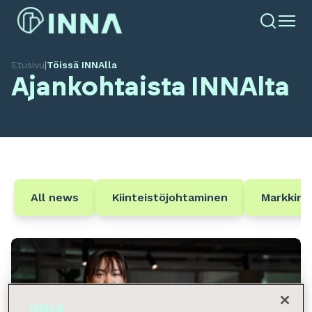
Etusivu
|
Töissä INNAlla
Ajankohtaista INNAlta
All news
Kiinteistöjohtaminen
Markkina